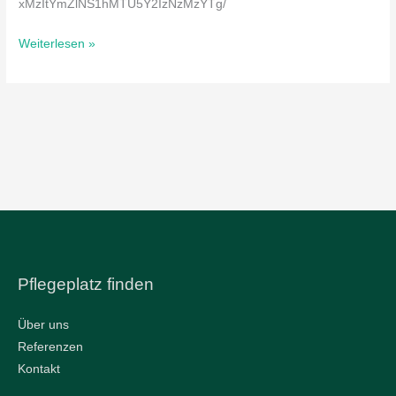
xMzItYmZlNS1hMTU5Y2IzNzMzYTg/
Weiterlesen »
Pflegeplatz finden
Über uns
Referenzen
Kontakt