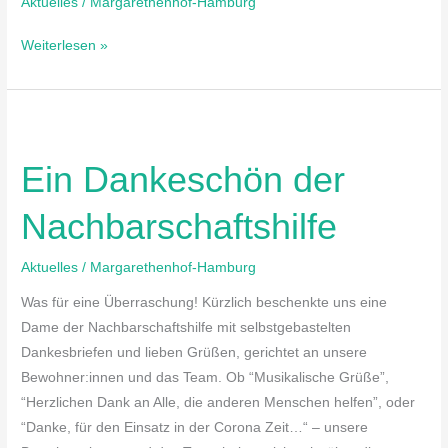
Aktuelles
/
Margarethenhof-Hamburg
Video…
Weiterlesen »
Ein
Dankeschön
Ein Dankeschön der
der
Nachbarschaftshilfe
Nachbarschaftshilfe
Aktuelles
/
Margarethenhof-Hamburg
Was für eine Überraschung! Kürzlich beschenkte uns eine
Dame der Nachbarschaftshilfe mit selbstgebastelten
Dankesbriefen und lieben Grüßen, gerichtet an unsere
Bewohner:innen und das Team. Ob “Musikalische Grüße”,
“Herzlichen Dank an Alle, die anderen Menschen helfen”, oder
“Danke, für den Einsatz in der Corona Zeit…“ – unsere