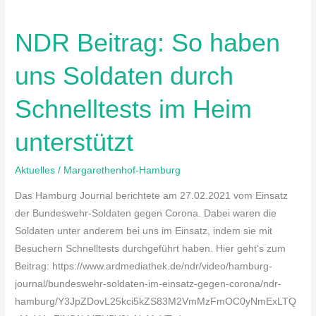
NDR
Beitrag:
NDR Beitrag: So haben
So
haben
uns Soldaten durch
uns
Soldaten
Schnelltests im Heim
durch
Schnelltests
unterstützt
im
Heim
Aktuelles
/
Margarethenhof-Hamburg
unterstützt
Das Hamburg Journal berichtete am 27.02.2021 vom Einsatz
der Bundeswehr-Soldaten gegen Corona. Dabei waren die
Soldaten unter anderem bei uns im Einsatz, indem sie mit
Besuchern Schnelltests durchgeführt haben. Hier geht’s zum
Beitrag: https://www.ardmediathek.de/ndr/video/hamburg-
journal/bundeswehr-soldaten-im-einsatz-gegen-corona/ndr-
hamburg/Y3JpZDovL25kci5kZS83M2VmMzFmOC0yNmExLTQ