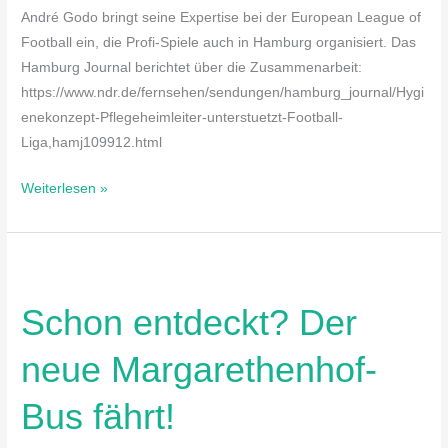
André Godo bringt seine Expertise bei der European League of
Football ein, die Profi-Spiele auch in Hamburg organisiert. Das
Hamburg Journal berichtet über die Zusammenarbeit:
https://www.ndr.de/fernsehen/sendungen/hamburg_journal/Hygi
enekonzept-Pflegeheimleiter-unterstuetzt-Football-
Liga,hamj109912.html
Weiterlesen »
Schon
entdeckt?
Schon entdeckt? Der
Der
neue
neue Margarethenhof-
Margarethenhof-
Bus
Bus fährt!
fährt!