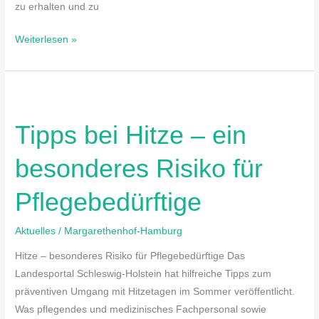
zu erhalten und zu
Weiterlesen »
Tipps
bei
Tipps bei Hitze – ein
Hitze
–
besonderes Risiko für
ein
besonderes
Pflegebedürftige
Risiko
für
Aktuelles
/
Margarethenhof-Hamburg
Pflegebedürftige
Hitze – besonderes Risiko für Pflegebedürftige Das
Landesportal Schleswig-Holstein hat hilfreiche Tipps zum
präventiven Umgang mit Hitzetagen im Sommer veröffentlicht.
Was pflegendes und medizinisches Fachpersonal sowie