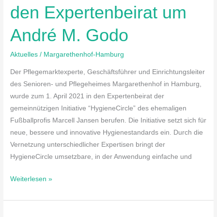
den Expertenbeirat um
um
André
André M. Godo
M.
Godo
Aktuelles
/
Margarethenhof-Hamburg
Der Pflegemarktexperte, Geschäftsführer und Einrichtungsleiter
des Senioren- und Pflegeheimes Margarethenhof in Hamburg,
wurde zum 1. April 2021 in den Expertenbeirat der
gemeinnützigen Initiative “HygieneCircle” des ehemaligen
Fußballprofis Marcell Jansen berufen. Die Initiative setzt sich für
neue, bessere und innovative Hygienestandards ein. Durch die
Vernetzung unterschiedlicher Expertisen bringt der
HygieneCircle umsetzbare, in der Anwendung einfache und
Weiterlesen »
Unsere