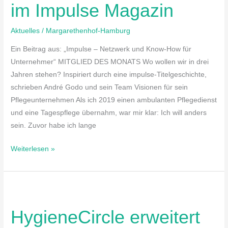
im Impulse Magazin
stehen?
–
Aktuelles
/
Margarethenhof-Hamburg
Beitrag
im
Ein Beitrag aus: „Impulse – Netzwerk und Know-How für
Impulse
Unternehmer“ MITGLIED DES MONATS Wo wollen wir in drei
Magazin
Jahren stehen? Inspiriert durch eine impulse-Titelgeschichte,
schrieben André Godo und sein Team Visionen für sein
Pflegeunternehmen Als ich 2019 einen ambulanten Pflegedienst
und eine Tagespflege übernahm, war mir klar: Ich will anders
sein. Zuvor habe ich lange
Weiterlesen »
HygieneCircle
erweitert
HygieneCircle erweitert
den
Expertenbeirat