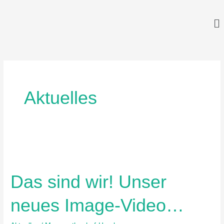
Zum
Inhalt
springen
Aktuelles
Das
sind
Das sind wir! Unser
wir!
Unser
neues Image-Video…
neues
Image-