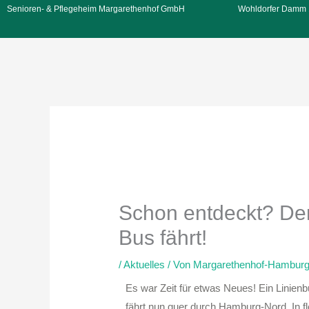
Zum
Senioren- & Pflegeheim Margarethenhof GmbH
Wohldorfer Damm 
Inhalt
springen
Schon entdeckt? De
Bus fährt!
/
Aktuelles
/ Von
Margarethenhof-Hambur
Es war Zeit für etwas Neues! Ein Linie
fährt nun quer durch Hamburg-Nord. In 