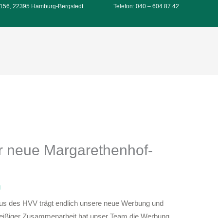
156, 22395 Hamburg-Bergstedt
Telefon: 040 – 604 87 42
r neue Margarethenhof-
g
nbus des HVV trägt endlich unsere neue Werbung und
fleißiger Zusammenarbeit hat unser Team die Werbung