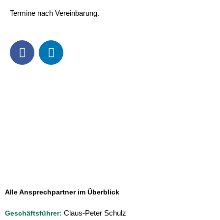
Termine nach Vereinbarung.
F
L
a
i
c
n
e
k
b
e
o
d
o
i
k
n
Alle Ansprechpartner im Überblick
Claus-Peter Schulz
Geschäftsführer: