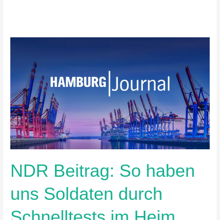
NDR
Beitrag:
So
haben
uns
Soldaten
durch
Schnelltests
im
Heim
NDR Beitrag: So haben
unterstützt
uns Soldaten durch
Schnelltests im Heim