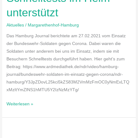
unterstützt
Aktuelles
/
Margarethenhof-Hamburg
Das Hamburg Journal berichtete am 27.02.2021 vom Einsatz
der Bundeswehr-Soldaten gegen Corona. Dabei waren die
Soldaten unter anderem bei uns im Einsatz, indem sie mit
Besuchern Schnelltests durchgeführt haben. Hier geht’s zum
Beitrag: https://www.ardmediathek.de/ndr/video/hamburg-
journal/bundeswehr-soldaten-im-einsatz-gegen-corona/ndr-
hamburg/Y3JpZDovL25kci5kZS83M2VmMzFmOC0yNmExLTQ
xMzItYmZlNS1hMTU5Y2IzNzMzYTg/
Weiterlesen »
Auszubildende
(m/w/d)